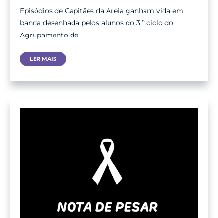
Episódios de Capitães da Areia ganham vida em
banda desenhada pelos alunos do 3.º ciclo do
Agrupamento de
Capitães
LER MAIS
Da
Areia