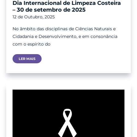
Dia Internacional de Limpeza Costeira
– 30 de setembro de 2025
12 de Outubro, 2025
No âmbito das disciplinas de Ciências Naturais e
Cidadania e Desenvolvimento, e em consonância
com o espírito do
Dia
LER MAIS
Internacional
De
Limpeza
Costeira
–
30
De
Setembro
De
2025