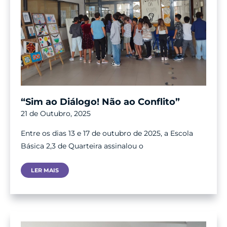
“Sim ao Diálogo! Não ao Conflito”
21 de Outubro, 2025
Entre os dias 13 e 17 de outubro de 2025, a Escola
Básica 2,3 de Quarteira assinalou o
“Sim
LER MAIS
Ao
Diálogo!
Não
Ao
Conflito”