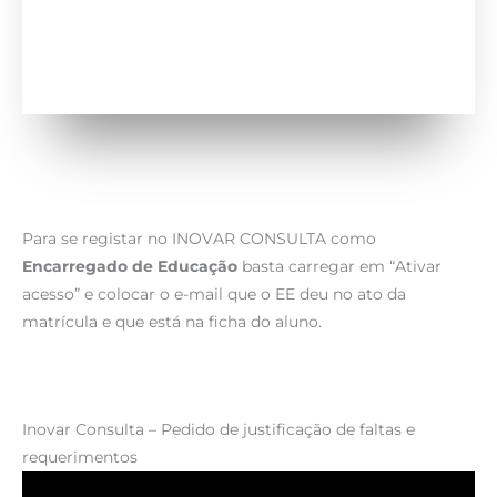
Para se registar no INOVAR CONSULTA como
Encarregado de Educação
basta carregar em “Ativar
acesso” e colocar o e-mail que o EE deu no ato da
matrícula e que está na ficha do aluno.
Inovar Consulta – Pedido de justificação de faltas e
requerimentos