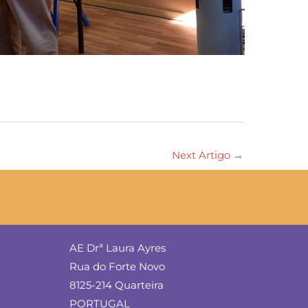
Next Artigo
→
AE Drª Laura Ayres
Rua do Forte Novo
8125-214 Quarteira
PORTUGAL