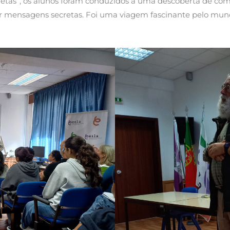
retas”, os alunos foram conduzidos a uma descoberta de co
nder mensagens secretas. Foi uma viagem fascinante pelo mun