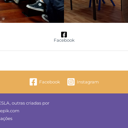
Facebook
Facebook
Instagram
SLA, outras criadas por
reepik.com
mações