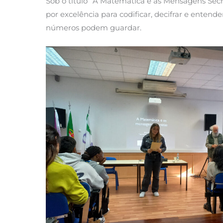
Sob o título “A Matemática e as Mensagens Sec
por excelência para codificar, decifrar e ente
números podem guardar.