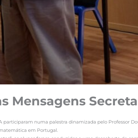
as Mensagens Secreta
participaram numa palestra dinamizada pelo Professor Dout
 matemática em Portugal.