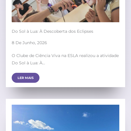
Do Sol à Lua: À Descoberta dos Eclipses
8 De Junho, 2026
O Clube de Ciência Viva na ESLA realizou a atividade
Do Sol à Lua: À…
LER MAIS