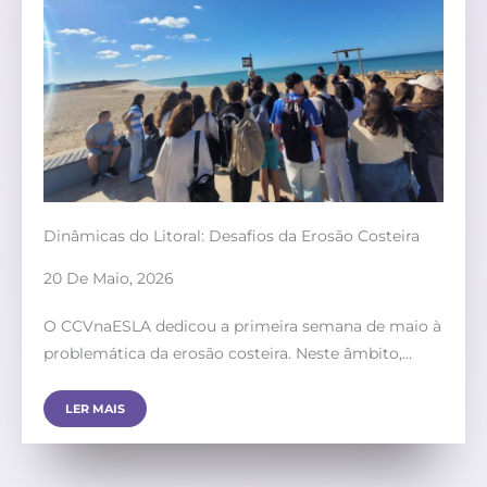
Dinâmicas do Litoral: Desafios da Erosão Costeira
20 De Maio, 2026
O CCVnaESLA dedicou a primeira semana de maio à
problemática da erosão costeira. Neste âmbito,…
LER MAIS