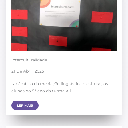
Interculturalidade
21 De Abril, 2025
No âmbito da mediação linguística e cultural, os
alunos do 9º ano da turma All…
LER MAIS