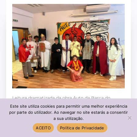
Leitura dramatizada da obra Auto da Barca do
Inferno
Este site utiliza cookies para permitir uma melhor experiência
por parte do utilizador. Ao navegar no site estarás a consentir
25 De Fevereiro, 2025
a sua utilização.
ACEITO
Política de Privacidade
No passado dia 20 de fevereiro, no auditório da