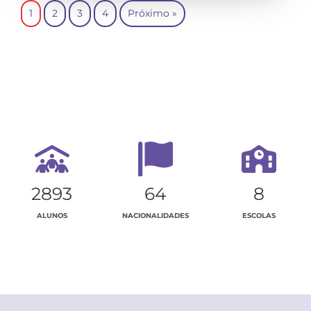
1
2
3
4
Próximo »
2893
64
8
ALUNOS
NACIONALIDADES
ESCOLAS