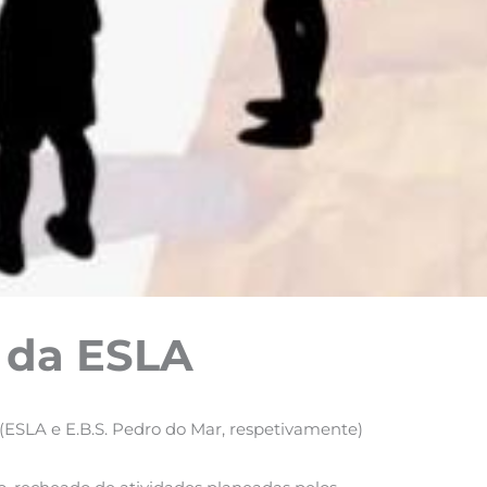
o da ESLA
 (ESLA e E.B.S. Pedro do Mar, respetivamente)