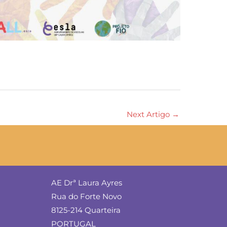
Next Artigo
→
AE Drª Laura Ayres
Rua do Forte Novo
8125-214 Quarteira
PORTUGAL