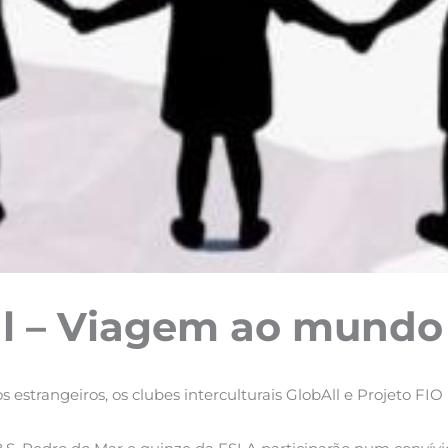
ral – Viagem ao mund
 estrangeiros, os clubes interculturais GlobAll e Projeto FIO