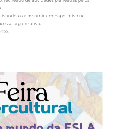
o, recheado de atividades planeadas pelos
A.
ntivando-os a assumir um papel ativo na
ocesso organizativo.
ento.