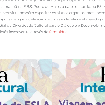
B.S. Pedro do Mar e quinze da ESLA participarão num convívi
te a manhã na E.B.S. Pedro do Mar e, a parte da tarde, na ESL
de permitiu também capacitar os alunos organizadores, ince
sponsáveis pela definição de todas as tarefas e etapas do pr
ndial da Diversidade Cultural para o Diálogo e o Desenvolvim
derás inscrever-te através do
formulário
.