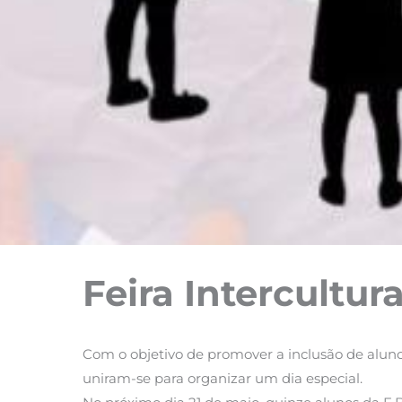
Feira Intercultu
Com o objetivo de promover a inclusão de alunos
uniram-se para organizar um dia especial.