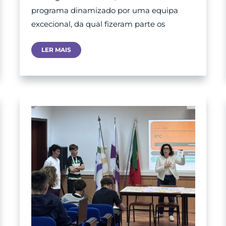
programa dinamizado por uma equipa
excecional, da qual fizeram parte os
Sessão
LER MAIS
Nacional
Do
Parlamento
Dos
Jovens
–
25
E
26
De
Maio