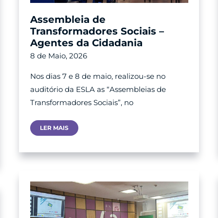
Assembleia de
Transformadores Sociais –
Agentes da Cidadania
8 de Maio, 2026
Nos dias 7 e 8 de maio, realizou-se no
auditório da ESLA as “Assembleias de
Transformadores Sociais”, no
Assembleia
LER MAIS
De
Transformadores
Sociais
–
Agentes
Da
Cidadania