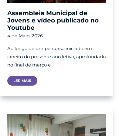
Assembleia Municipal de
Jovens e vídeo publicado no
Youtube
4 de Maio, 2026
Ao longo de um percurso iniciado em
janeiro do presente ano letivo, aprofundado
no final de março e
Assembleia
LER MAIS
Municipal
De
Jovens
E
Vídeo
Publicado
No
Youtube