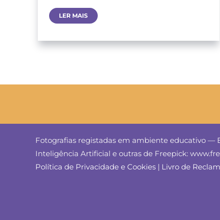
Preparação
LER MAIS
Da
Assembleia
Municipal
Jovem
–
Ensino
Secundário
|
25
De
Março
Fotografias registadas em ambiente educativo — E
Inteligência Artificial e outras de Freepick: www.f
Política de Privacidade e Cookies
|
Livro de Recla