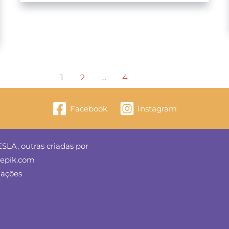
O
Futuro
1
2
…
4
Facebook
Instagram
SLA, outras criadas por
reepik.com
mações