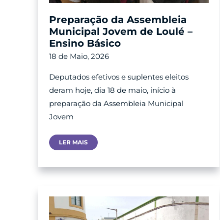
Preparação da Assembleia
Municipal Jovem de Loulé –
Ensino Básico
18 de Maio, 2026
Deputados efetivos e suplentes eleitos
deram hoje, dia 18 de maio, início à
preparação da Assembleia Municipal
Jovem
Preparação
LER MAIS
Da
Assembleia
Municipal
Jovem
De
Loulé
–
Ensino
Básico