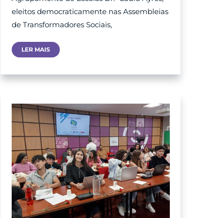
eleitos democraticamente nas Assembleias
de Transformadores Sociais,
Assembleia
LER MAIS
Municipal
Jovem
De
Loulé
–
Ensino
Básico