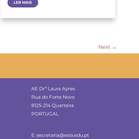
Preparação
LER MAIS
Da
Assembleia
Municipal
De
Jovens
–
Ensino
Secundário
Next
→
AE Drª Laura Ayres
Rua do Forte Novo
8125-214 Quarteira
PORTUGAL
E: secretaria@esla.edu.pt