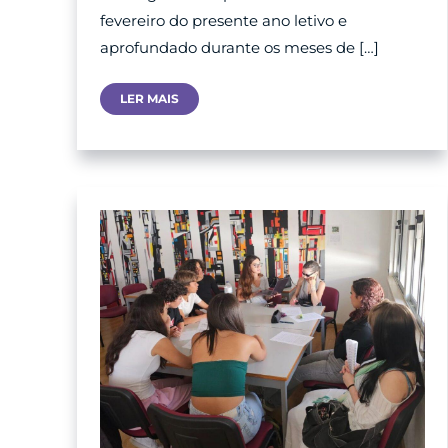
fevereiro do presente ano letivo e
aprofundado durante os meses de […]
Assembleia
LER MAIS
Municipal
De
Jovens
E
Vídeo
Publicado
No
Youtube