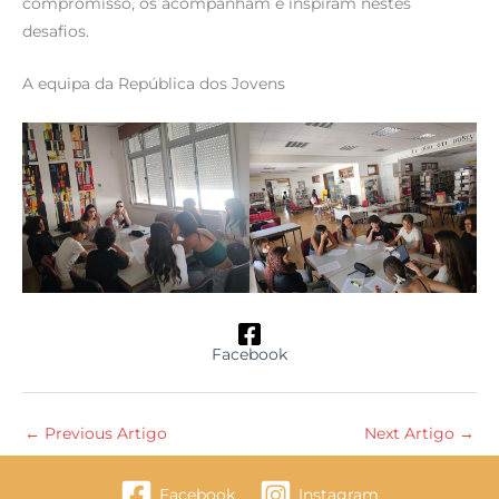
compromisso, os acompanham e inspiram nestes
desafios.
A equipa da República dos Jovens
Facebook
←
Previous Artigo
Next Artigo
→
Facebook
Instagram