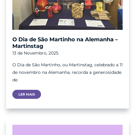
O Dia de São Martinho na Alemanha –
Martinstag
13 de Novembro, 2025
O Dia de São Martinho, ou Martinstag, celebrado a 11
de novembro na Alemanha, recorda a generosidade
de
O
LER MAIS
Dia
De
São
Martinho
Na
Alemanha
–
Martinstag