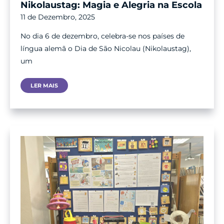
Nikolaustag: Magia e Alegria na Escola
11 de Dezembro, 2025
No dia 6 de dezembro, celebra-se nos países de
língua alemã o Dia de São Nicolau (Nikolaustag),
um
Nikolaustag:
LER MAIS
Magia
E
Alegria
Na
Escola