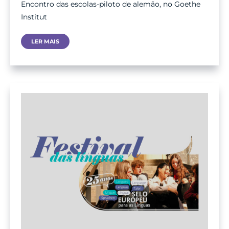
Encontro das escolas-piloto de alemão, no Goethe
Institut
Encontro
LER MAIS
De
Escolas
PEPA