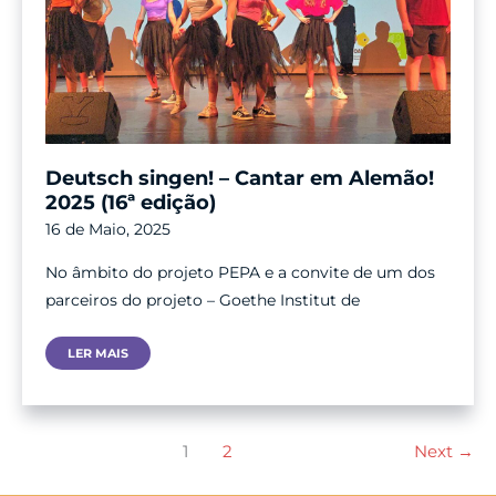
Deutsch singen! – Cantar em Alemão!
2025 (16ª edição)
16 de Maio, 2025
No âmbito do projeto PEPA e a convite de um dos
parceiros do projeto – Goethe Institut de
Deutsch
LER MAIS
Singen!
–
Cantar
Em
Alemão!
2025
(16ª
Edição)
1
2
Next
→