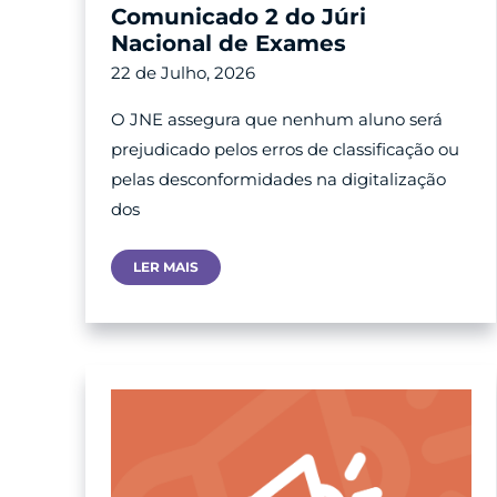
Comunicado 2 do Júri
Nacional de Exames
22 de Julho, 2026
O JNE assegura que nenhum aluno será
prejudicado pelos erros de classificação ou
pelas desconformidades na digitalização
dos
Comunicado
LER MAIS
2
Do
Júri
Nacional
De
Exames