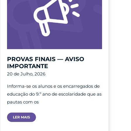
PROVAS FINAIS — AVISO
IMPORTANTE
20 de Julho, 2026
Informa-se os alunos e os encarregados de
educação do 9.º ano de escolaridade que as
pautas com os
PROVAS
LER MAIS
FINAIS
—
AVISO
IMPORTANTE