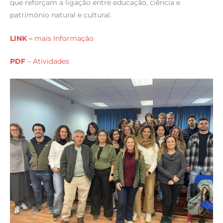
que reforçam a ligação entre educação, ciência e
património natural e cultural.
LINK –
mais Informação
PDF
– Atividades