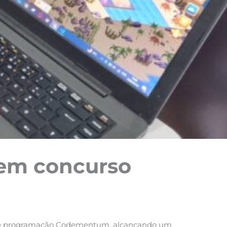
 em concurso
l de programação Codementum, alcançando um