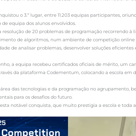
quistou o 3.º lugar, entre 11.203 equipas participantes, oriun
o de equipa dos alunos envolvidos.
na resolução de 20 problemas de programação recorrendo à 
vimento de algoritmos, num ambiente de competição online
dade de analisar problemas, desenvolver soluções eficiente
o, a equipa recebeu certificados oficiais de mérito, um
através da plataforma Codementum, colocando a escola em 
na área das tecnologias e da programação no agrupamento, 
ais para os desafios do futuro.
r esta notável conquista, que muito prestigia a escola e tod