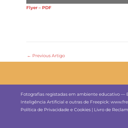
Flyer – PDF
←
Previous Artigo
Fotografias registadas em ambiente educativo — E
Inteligência Artificial e outras de Freepick: www.f
Política de Privacidade e Cookies
|
Livro de Recla