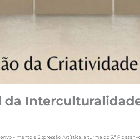
l da Interculturalida
nvolvimento e Expressão Artística, a turma do 3.º F desenvo