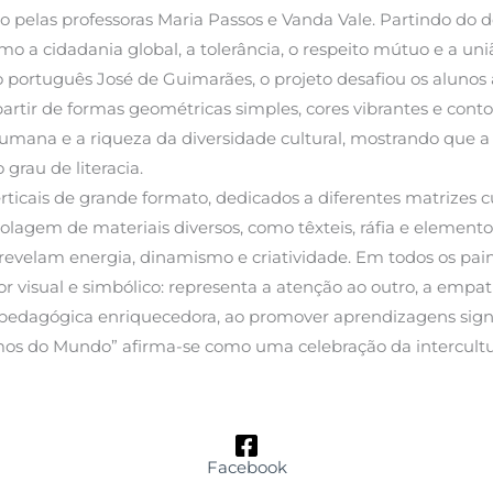
o pelas professoras Maria Passos e Vanda Vale. Partindo do 
o a cidadania global, a tolerância, o respeito mútuo e a uni
o português José de Guimarães, o projeto desafiou os alunos 
partir de formas geométricas simples, cores vibrantes e conto
umana e a riqueza da diversidade cultural, mostrando que 
rau de literacia.
ticais de grande formato, dedicados a diferentes matrizes cul
olagem de materiais diversos, como têxteis, ráfia e elemen
 revelam energia, dinamismo e criatividade. Em todos os pai
 visual e simbólico: representa a atenção ao outro, a empati
 pedagógica enriquecedora, ao promover aprendizagens signifi
mos do Mundo” afirma-se como uma celebração da intercultu
Facebook