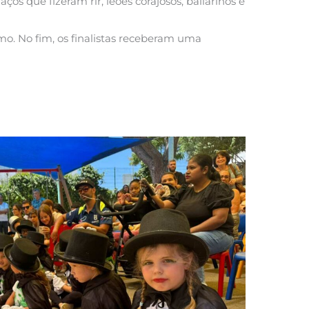
s que fizeram rir, leões corajosos, bailarinos e
o. No fim, os finalistas receberam uma