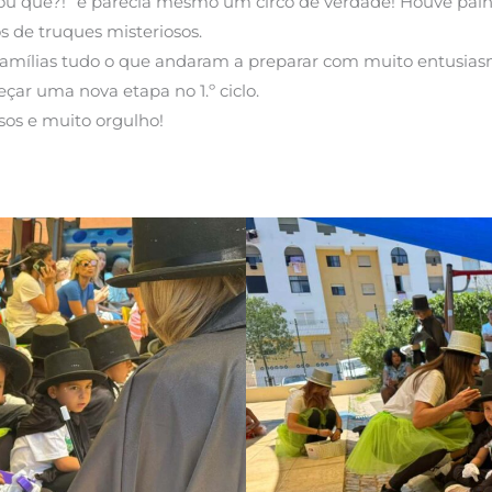
u quê?!” e parecia mesmo um circo de verdade! Houve palhaço
s de truques misteriosos.
amílias tudo o que andaram a preparar com muito entusiasm
r uma nova etapa no 1.º ciclo.
usos e muito orgulho!