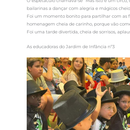
O espetáculo chamava-se “Mas isto é um circo, o
bailarinas a dançar com alegria e mágicos cheio
Foi um momento bonito para partilhar com as f
homenagem cheia de carinho, porque vão começa
Foi uma tarde divertida, cheia de sorrisos, apla
As educadoras do Jardim de Infância nº3