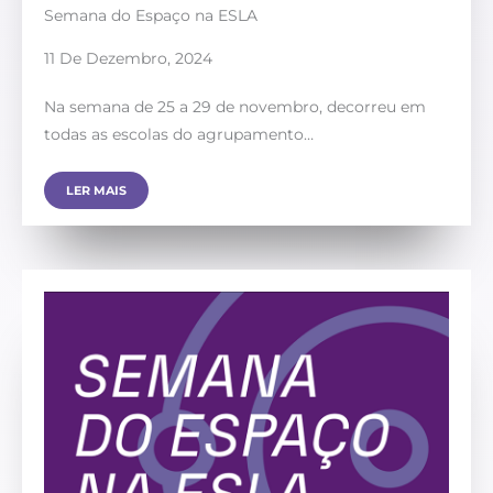
Semana do Espaço na ESLA
11 De Dezembro, 2024
Na semana de 25 a 29 de novembro, decorreu em
todas as escolas do agrupamento…
LER MAIS