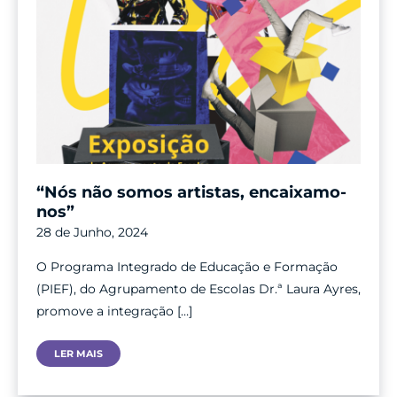
“Nós não somos artistas, encaixamo-
nos”
28 de Junho, 2024
O Programa Integrado de Educação e Formação
(PIEF), do Agrupamento de Escolas Dr.ª Laura Ayres,
promove a integração […]
“Nós
LER MAIS
Não
Somos
Artistas,
Encaixamo-