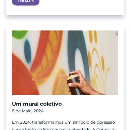
Algarve
LER MAIS
Volta
A
Homenagear
Ex-
Diretores
Das
Escolas
Um mural coletivo
8 de Maio, 2024
Em 2024, transformamos um símbolo de opressão
numa fonte de liberdade e criatividade. A Comissão