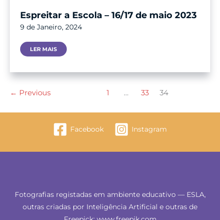
Espreitar a Escola – 16/17 de maio 2023
9 de Janeiro, 2024
Espreitar
LER MAIS
A
Escola
–
16/17
De
Maio
2023
←
Previous
1
…
33
34
Facebook
Instagram
Fotografias registadas em ambiente educativo — ESLA,
outras criadas por Inteligência Artificial e outras de
Freepick: www.freepik.com