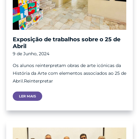
Exposição de trabalhos sobre o 25 de
Abril
9 de Junho, 2024
Os alunos reinterpretam obras de arte icónicas da
História da Arte com elementos associados ao 25 de
Abril.Reinterpretar
Exposição
LER MAIS
De
Trabalhos
Sobre
O
25
De
Abril