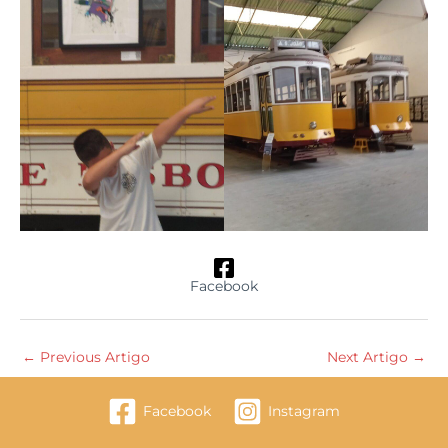
Facebook
←
Previous Artigo
Next Artigo
→
Facebook
Instagram