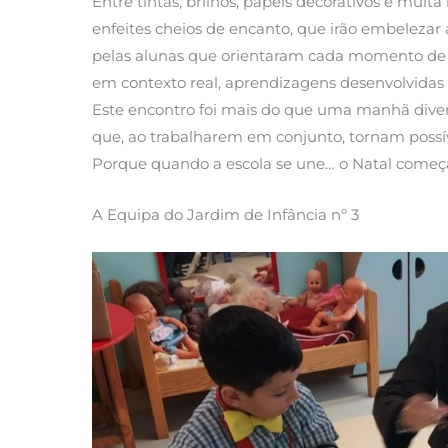
Entre tintas, brilhos, papéis decorativos e muit
enfeites cheios de encanto, que irão embeleza
pelas alunas que orientaram cada momento de for
em contexto real, aprendizagens desenvolvidas 
Este encontro foi mais do que uma manhã dive
que, ao trabalharem em conjunto, tornam possív
Porque quando a escola se une… o Natal começ
A Equipa do Jardim de Infância nº 3