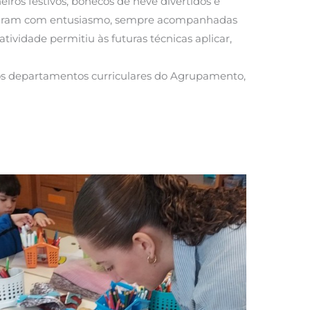
eiros festivos, bonecos de neve divertidos e
ticiparam com entusiasmo, sempre acompanhadas
ividade permitiu às futuras técnicas aplicar,
os departamentos curriculares do Agrupamento,