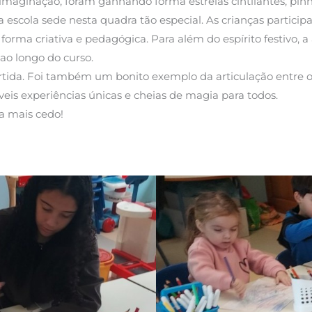
a imaginação, foram ganhando forma estrelas cintilantes, pinh
r a escola sede nesta quadra tão especial. As crianças par
ma criativa e pedagógica. Para além do espírito festivo, a at
ao longo do curso.
rtida. Foi também um bonito exemplo da articulação entre 
eis experiências únicas e cheias de magia para todos.
a mais cedo!