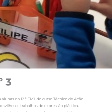
º 3
alunas do 12.º EM1, do curso Técnico de Ação
aravilhosos trabalhos de expressão plástica.