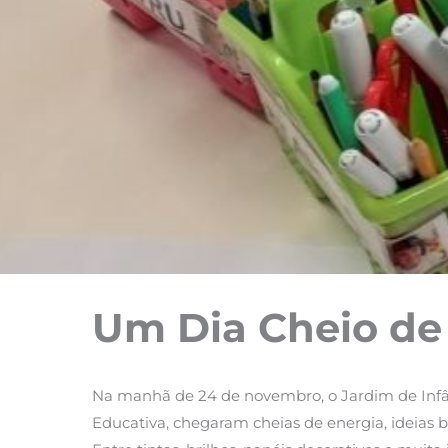
Um Dia Cheio de M
Na manhã de 24 de novembro, o Jardim de Infânc
Educativa, chegaram cheias de energia, ideias br