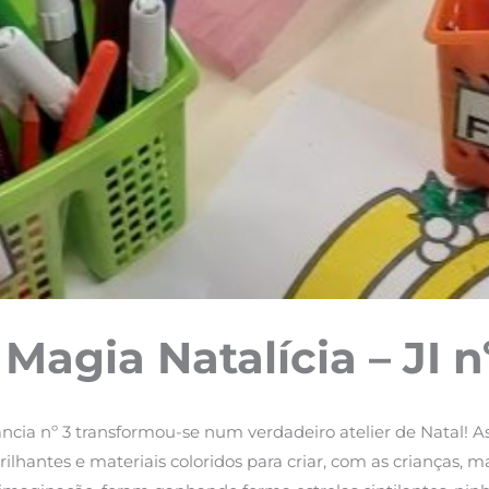
agia Natalícia – JI n
ia nº 3 transformou-se num verdadeiro atelier de Natal! As 
ilhantes e materiais coloridos para criar, com as crianças, m