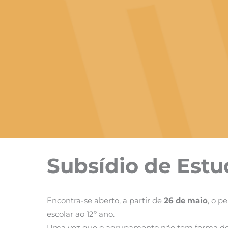
Subsídio de Estu
Encontra-se aberto, a partir de
26 de maio
, o p
escolar ao 12º ano.
Uma vez que o agrupamento não tem forma de ver