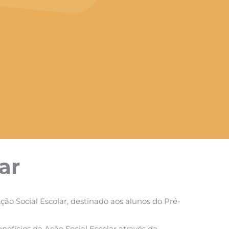
ar
ção Social Escolar, destinado aos alunos do Pré-
efícios da Ação Social Escolar através da