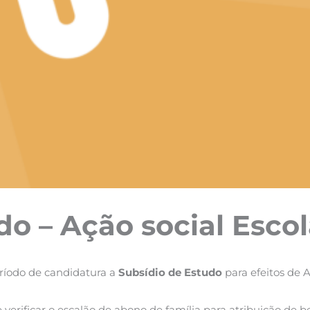
do – Ação social Escol
eríodo de candidatura a
Subsídio de Estudo
para efeitos de A
ificar o escalão de abono de família para atribuição de ben