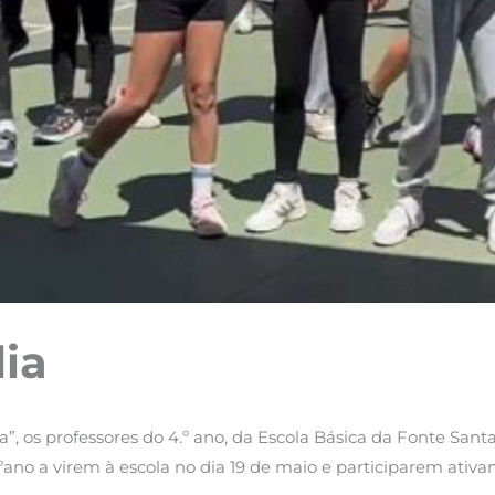
ia
 os professores do 4.º ano, da Escola Básica da Fonte Santa 
.ºano a virem à escola no dia 19 de maio e participarem ati