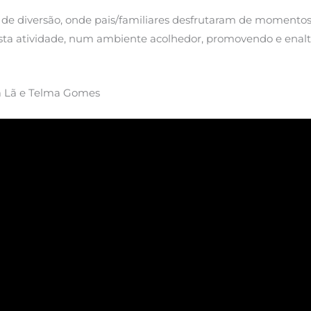
de diversão, onde pais/familiares desfrutaram de momentos 
sta atividade, num ambiente acolhedor, promovendo e enalte
ela Lã e Telma Gomes