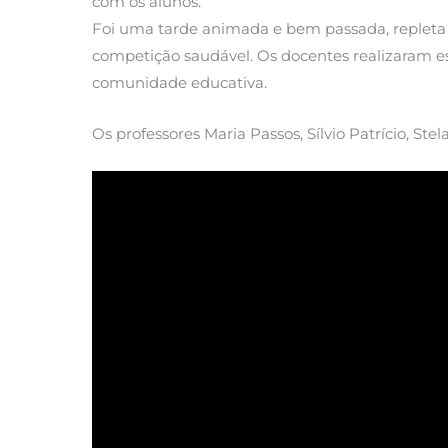
com os alunos.
Foi uma tarde animada e bem passada, repleta 
competição saudável. Os docentes realizaram e
comunidade educativa.
Os professores Maria Passos, Sílvio Patrício, St