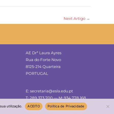
Next Artigo
→
AE Drª Laura Ayres
Rua do Forte Novo
8125-214 Quarteira
PORTUGAL
E: secretaria@esla.edu.pt
T: 289 373 700 — M: 934 778 168
sua utilização.
ACEITO
Política de Privacidade