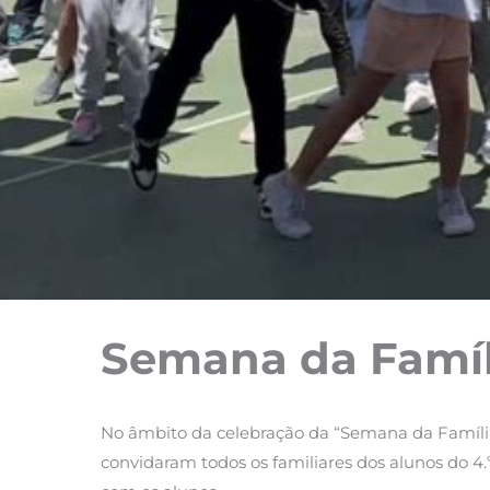
Semana da Famíl
No âmbito da celebração da “Semana da Família”,
convidaram todos os familiares dos alunos do 4