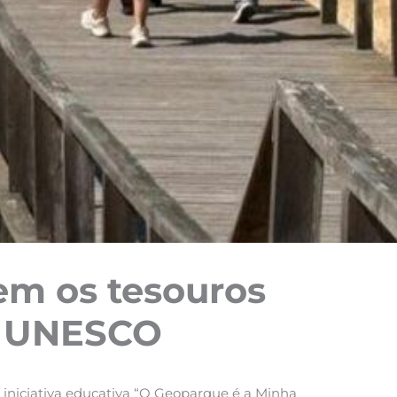
em os tesouros
a UNESCO
 iniciativa educativa “O Geoparque é a Minha