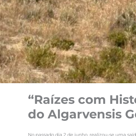
“Raízes com Hist
do Algarvensis 
No passado dia 2 de junho, realizou-se uma saí