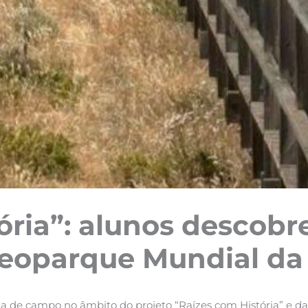
ória”: alunos descobr
Geoparque Mundial d
da de campo no âmbito do projeto “Raízes com História” e da