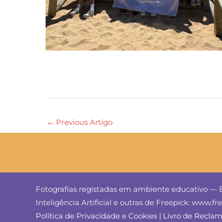
←
Previous Artigo
Fotografias registadas em ambiente educativo — E
Inteligência Artificial e outras de Freepick: www.f
Política de Privacidade e Cookies
|
Livro de Recla