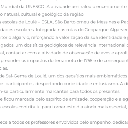
 Mundial da UNESCO. A atividade assinalou o encerramento d
natural, cultural e geológico da região.
 das escolas de Loulé – ESLA, São Bartolomeu de Messines e 
dades escolares. Integrada nas rotas do Geoparque Algarvensi
tório algarvio, reforçando a valorização da sua identidade e
gados, um dos sítios geológicos de relevância internacional
cal, contactar com a atividade de observação de aves e apr
ompreender os impactos do terramoto de 1755 e do consequent
ias.
e Sal-Gema de Loulé, um dos geosítios mais emblemáticos 
s participantes, despertando curiosidade e entusiasmo. A di
m-se particularmente marcantes para todos os presentes.
 ficou marcada pelo espírito de amizade, cooperação e alegr
s escolas contribuiu para tornar este dia ainda mais especial
dece a todos os professores envolvidos pelo empenho, dedic