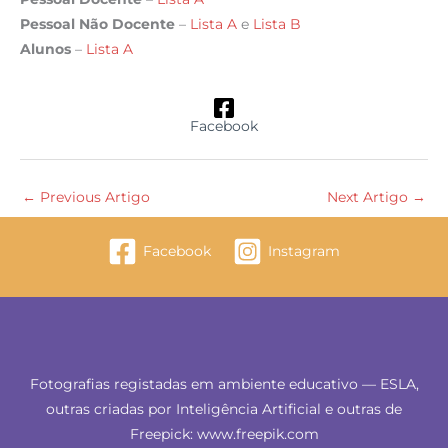
Pessoal Não Docente
–
Lista A
e
Lista B
Alunos
–
Lista A
Facebook
←
Previous Artigo
Next Artigo
→
Facebook
Instagram
Fotografias registadas em ambiente educativo — ESLA,
outras criadas por Inteligência Artificial e outras de
Freepick: www.freepik.com