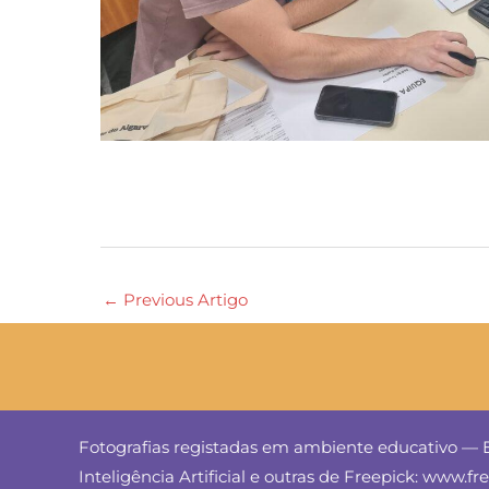
←
Previous Artigo
Fotografias registadas em ambiente educativo — E
Inteligência Artificial e outras de Freepick: www.f