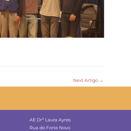
Next Artigo
→
AE Drª Laura Ayres
Rua do Forte Novo