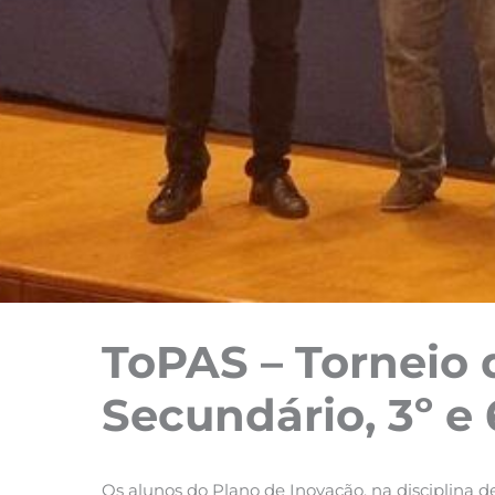
ToPAS – Torneio
Secundário, 3º e 
Os alunos do Plano de Inovação, na disciplina