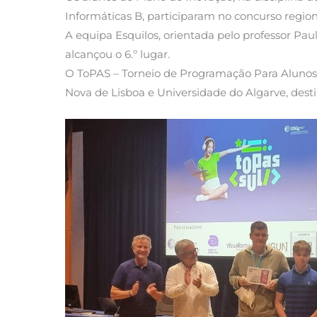
Informáticas B, participaram no concurso region
A equipa Esquilos, orientada pelo professor Pau
alcançou o 6.º lugar.
O ToPAS – Torneio de Programação Para Alunos
Nova de Lisboa e Universidade do Algarve, desti