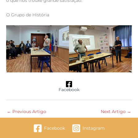
o que nos trouxe grande satisfação.
O Grupo de História
Facebook
←
Previous Artigo
Next Artigo
→
Facebook
Instagram