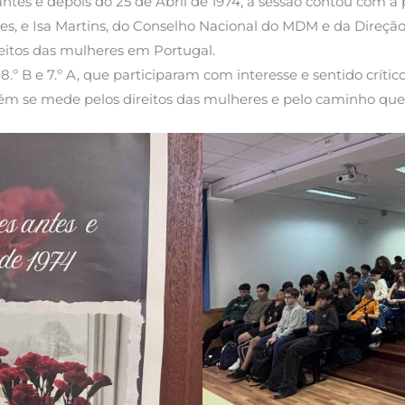
tes e depois do 25 de Abril de 1974, a sessão contou com a 
, e Isa Martins, do Conselho Nacional do MDM e da Direção
reitos das mulheres em Portugal.
º C, 8.º B e 7.º A, que participaram com interesse e sentido c
m se mede pelos direitos das mulheres e pelo caminho que 