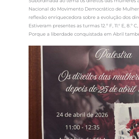
Subordinada ao tema os direitos das mulheres an
Nacional do Movimento Democrático de Mulheres
reflexão enriquecedora sobre a evolução dos di
Estiveram presentes as turmas 12.º F, 11.° E, 8.
Porque a liberdade conquistada em Abril també