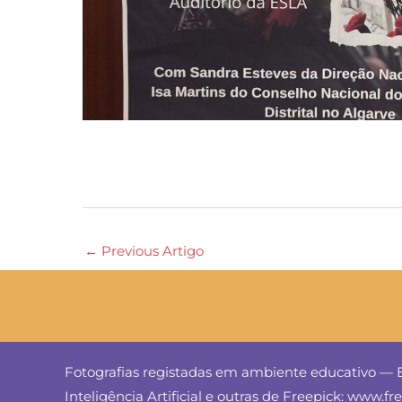
←
Previous Artigo
Fotografias registadas em ambiente educativo — E
Inteligência Artificial e outras de Freepick: www.f