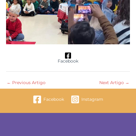
Facebook
←
Previous Artigo
Next Artigo
→
Facebook
Instagram