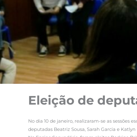
Eleição de deput
No dia 10 de janeiro, realizaram-se as sessões e
deputadas Beatriz Sousa, Sarah Garcia e Katlyn 