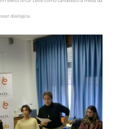
ambém eleito Artur Leite como candidato à mesa da
saz dialógica.