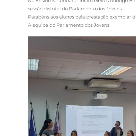
No Ensino Secundário, foram eleitos Rodrigo Brit
sessão distrital do Parlamento dos Jovens.
Parabéns aos alunos pela prestação exemplar d
A equipa do Parlamento dos Jovens