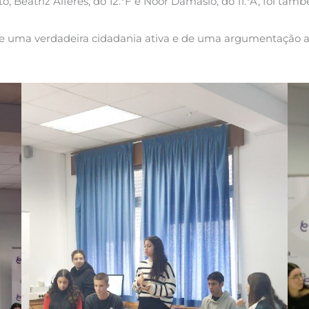
o, Beatriz Alferes, do 12.ºF e Noor Damásio, do 11.ºA, foi t
e uma verdadeira cidadania ativa e de uma argumentação as