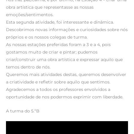
obra artística que representasse as nossas
emoções/sentimentos.
Esta segunda atividade, foi interessante e dinâmica.
Descobrimos novas informações e curiosidades sobre nós
próprios e os nossos colegas de turma.
As nossas estações preferidas foram a 3 e a 4, pois
gostamos muito de criar e pintar; pudemos
criar/construir uma obra artística e expressar aquilo que
temos dentro de nós.
Queremos mais atividades destas, queremos desenvolver
a criatividade e refletir sobre aquilo que sentimos.
Agradecemos a todos os professores envolvidos a
oportunidade de nos podermos exprimir com liberdade.
A turma do 5.ºB