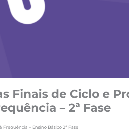
s Finais de Ciclo e P
requência – 2ª Fase
 à Frequência – Ensino Básico 2ª Fase