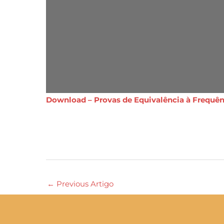
Download – Provas de Equivalência à Frequênc
←
Previous Artigo