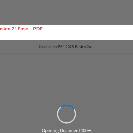
ásico 2ª Fase – PDF