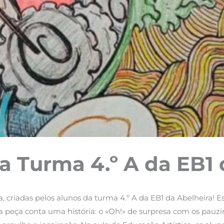
na Turma 4.º A da EB1
a, criadas pelos alunos da turma 4.º A da EB1 da Abelheira! 
peça conta uma história: o «Oh!» de surpresa com os pauzinh