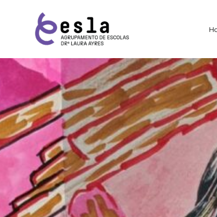
Skip
to
H
content