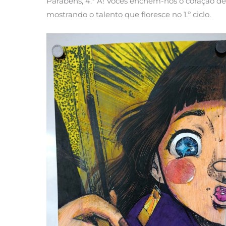
Parabéns, 4.º A! Vocês enchem-nos o coração de 
mostrando o talento que floresce no 1.º ciclo.