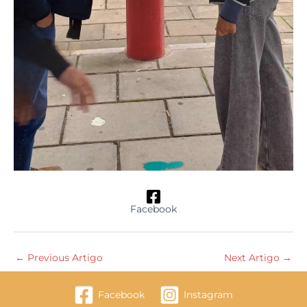
Facebook
←
Previous Artigo
Next Artigo
→
Facebook
Instagram